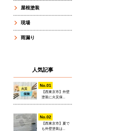
屋根塗装
現場
雨漏り
人気記事
【西東京市】外壁
塗装に火災保...
【西東京市】夏で
も外壁塗装は...