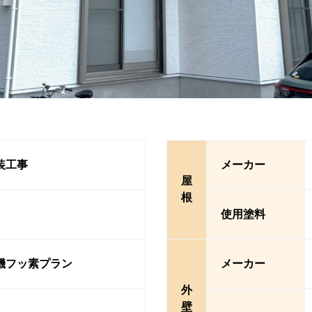
装工事
メーカー
屋
根
使用塗料
機フッ素プラン
メーカー
外
壁