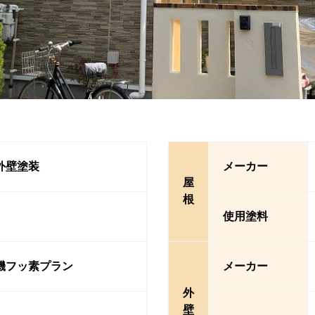
外壁塗装
メーカー
屋
根
使用塗料
機フッ素プラン
メーカー
外
壁