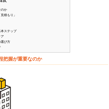
目次
なのか
「見積もり」
基本ステップ
ケア
の選び方
で
程把握が重要なのか