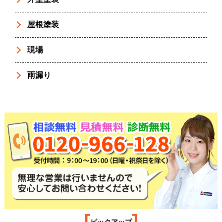
屋根塗装
現場
雨漏り
[
]