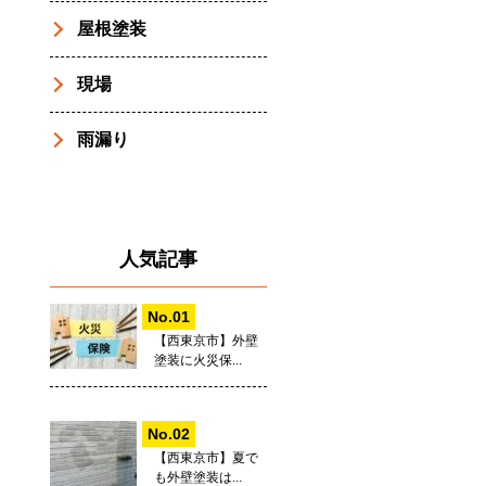
屋根塗装
現場
雨漏り
人気記事
【西東京市】外壁
塗装に火災保...
【西東京市】夏で
も外壁塗装は...